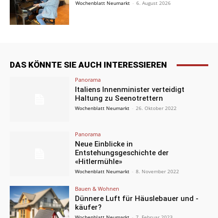
Wochenblatt Neumarkt
-
6. August 2026
DAS KÖNNTE SIE AUCH INTERESSIEREN
Panorama
Italiens Innenminister verteidigt
Haltung zu Seenotrettern
Wochenblatt Neumarkt
-
26. Oktober 2022
Panorama
Neue Einblicke in
Entstehungsgeschichte der
«Hitlermühle»
Wochenblatt Neumarkt
-
8. November 2022
Bauen & Wohnen
Dünnere Luft für Häuslebauer und -
käufer?
Wochenblatt Neumarkt
-
7. Februar 2023