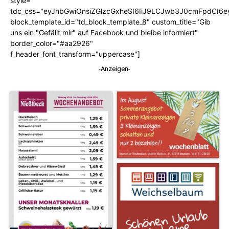
style=""
tdc_css="eyJhbGwiOnsiZGlzcGxheSI6IiJ9LCJwb3J0cmFpdCI6
block_template_id="td_block_template_8" custom_title="Gib
uns ein "Gefällt mir" auf Facebook und bleibe informiert"
border_color="#aa2926"
f_header_font_transform="uppercase"]
-Anzeigen-