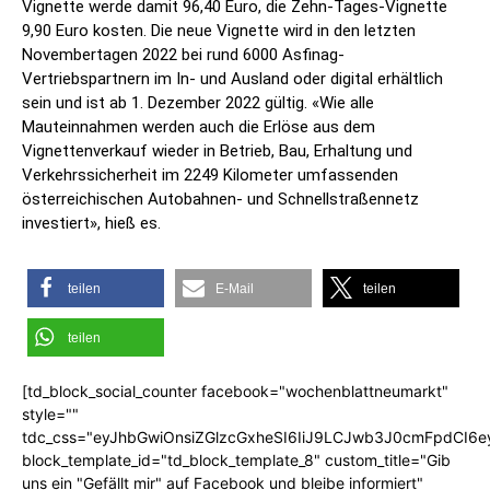
Vignette werde damit 96,40 Euro, die Zehn-Tages-Vignette
9,90 Euro kosten. Die neue Vignette wird in den letzten
Novembertagen 2022 bei rund 6000 Asfinag-
Vertriebspartnern im In- und Ausland oder digital erhältlich
sein und ist ab 1. Dezember 2022 gültig. «Wie alle
Mauteinnahmen werden auch die Erlöse aus dem
Vignettenverkauf wieder in Betrieb, Bau, Erhaltung und
Verkehrssicherheit im 2249 Kilometer umfassenden
österreichischen Autobahnen- und Schnellstraßennetz
investiert», hieß es.
teilen
E-Mail
teilen
teilen
[td_block_social_counter facebook="wochenblattneumarkt"
style=""
tdc_css="eyJhbGwiOnsiZGlzcGxheSI6IiJ9LCJwb3J0cmFpdCI6
block_template_id="td_block_template_8" custom_title="Gib
uns ein "Gefällt mir" auf Facebook und bleibe informiert"