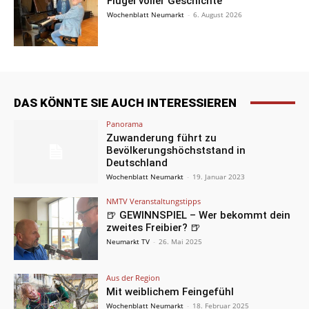
Flügel voller Geschichte
Wochenblatt Neumarkt
-
6. August 2026
DAS KÖNNTE SIE AUCH INTERESSIEREN
Panorama
Zuwanderung führt zu
Bevölkerungshöchststand in
Deutschland
Wochenblatt Neumarkt
-
19. Januar 2023
NMTV Veranstaltungstipps
🍺 GEWINNSPIEL – Wer bekommt dein
zweites Freibier? 🍺
Neumarkt TV
-
26. Mai 2025
Aus der Region
Mit weiblichem Feingefühl
Wochenblatt Neumarkt
-
18. Februar 2025