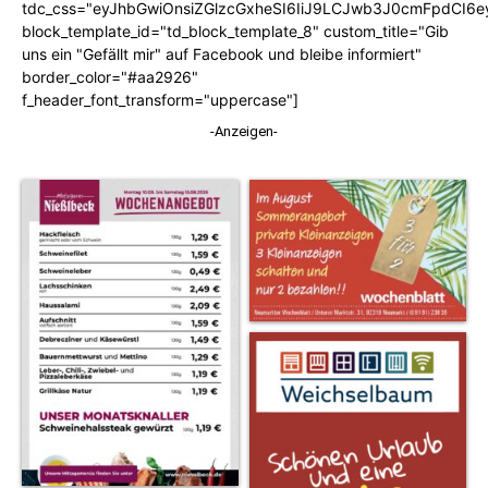
tdc_css="eyJhbGwiOnsiZGlzcGxheSI6IiJ9LCJwb3J0cmFpdCI6
block_template_id="td_block_template_8" custom_title="Gib
uns ein "Gefällt mir" auf Facebook und bleibe informiert"
border_color="#aa2926"
f_header_font_transform="uppercase"]
-Anzeigen-