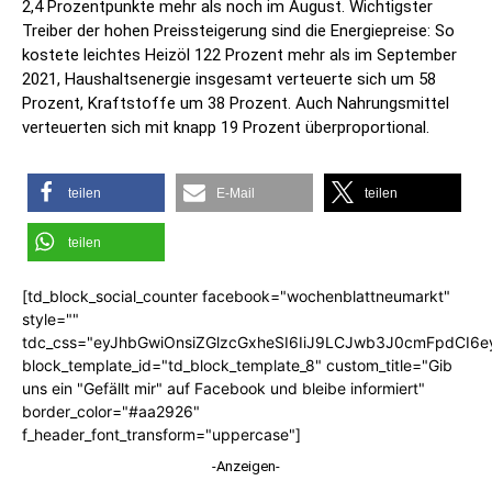
2,4 Prozentpunkte mehr als noch im August. Wichtigster
Treiber der hohen Preissteigerung sind die Energiepreise: So
kostete leichtes Heizöl 122 Prozent mehr als im September
2021, Haushaltsenergie insgesamt verteuerte sich um 58
Prozent, Kraftstoffe um 38 Prozent. Auch Nahrungsmittel
verteuerten sich mit knapp 19 Prozent überproportional.
teilen
E-Mail
teilen
teilen
[td_block_social_counter facebook="wochenblattneumarkt"
style=""
tdc_css="eyJhbGwiOnsiZGlzcGxheSI6IiJ9LCJwb3J0cmFpdCI6
block_template_id="td_block_template_8" custom_title="Gib
uns ein "Gefällt mir" auf Facebook und bleibe informiert"
border_color="#aa2926"
f_header_font_transform="uppercase"]
-Anzeigen-