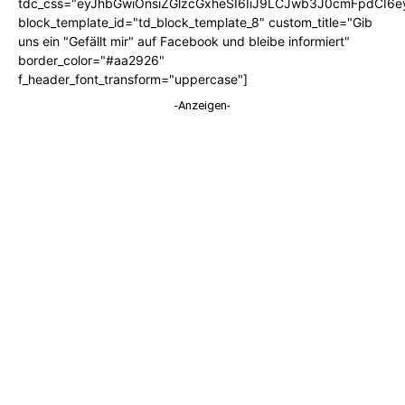
tdc_css="eyJhbGwiOnsiZGlzcGxheSI6IiJ9LCJwb3J0cmFpdCI6
block_template_id="td_block_template_8" custom_title="Gib
uns ein "Gefällt mir" auf Facebook und bleibe informiert"
border_color="#aa2926"
f_header_font_transform="uppercase"]
-Anzeigen-