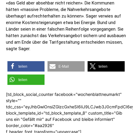
«das Geld aber absehbar nicht reichen». Die Kommunen
hätten «massive Probleme, die Nahverkehrsangebote
überhaupt aufrechterhalten zu können». Sager verwies auf
enorme Kostensteigerungen etwa bei Energie. Bund und
Länder seien in einer falschen Reihenfolge vorgegangen. Sie
hätten zunächst das Verkehrsangebot sichern und ausbauen
und am Ende über die Tarifgestaltung entscheiden müssen,
sagte Sager.
teilen
E-Mail
teilen
teilen
[td_block_social_counter facebook="wochenblattneumarkt"
style=""
tdc_css="eyJhbGwiOnsiZGlzcGxheSI6IiJ9LCJwb3J0cmFpdCI6
block_template_id="td_block_template_8" custom_title="Gib
uns ein "Gefällt mir" auf Facebook und bleibe informiert"
border_color="#aa2926"
f_header_font_transform="uppercase"]