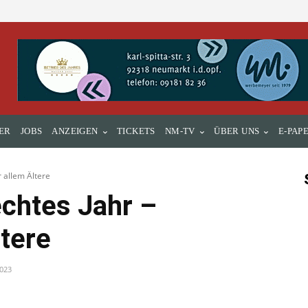
ER
JOBS
ANZEIGEN
TICKETS
NM-TV
ÜBER UNS
E-PAP
r allem Ältere
echtes Jahr –
ltere
2023