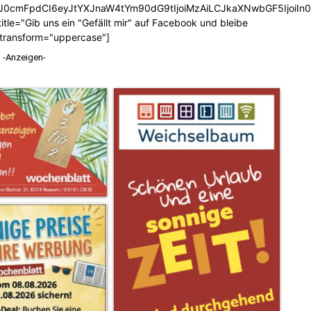
b3J0cmFpdCI6eyJtYXJnaW4tYm90dG9tIjoiMzAiLCJkaXNwbGF5Ijoi
tle="Gib uns ein "Gefällt mir" auf Facebook und bleibe
_transform="uppercase"]
-Anzeigen-