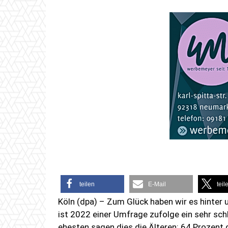
teilen
E-Mail
teil
Köln (dpa) – Zum Glück haben wir es hinter
ist 2022 einer Umfrage zufolge ein sehr sc
ehesten sagen dies die Älteren: 64 Prozent 