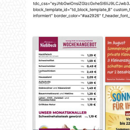
tdc_css="eyJhbGwiOnsiZGlzcGxheSI6IiJ9LCJw
block_template_id="td_block_template_8" custom_ti
informiert" border_color="#aa2926" f_header_font