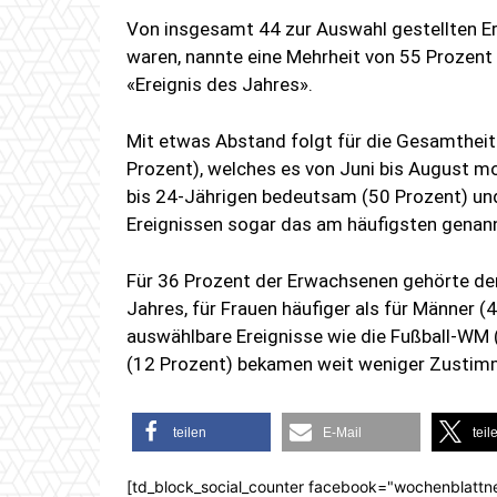
Von insgesamt 44 zur Auswahl gestellten E
waren, nannte eine Mehrheit von 55 Prozent 
«Ereignis des Jahres».
Mit etwas Abstand folgt für die Gesamtheit
Prozent), welches es von Juni bis August mo
bis 24-Jährigen bedeutsam (50 Prozent) und
Ereignissen sogar das am häufigsten genan
Für 36 Prozent der Erwachsenen gehörte der
Jahres, für Frauen häufiger als für Männer (
auswählbare Ereignisse wie die Fußball-WM
(12 Prozent) bekamen weit weniger Zustimm
teilen
E-Mail
teil
[td_block_social_counter facebook="wochenblattn