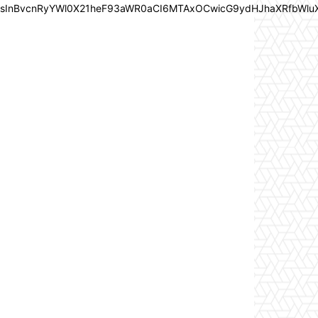
In0sInBvcnRyYWl0X21heF93aWR0aCI6MTAxOCwicG9ydHJhaXRfbWlu