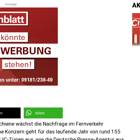
A
Anzeige
en
teilen
 Schiene wächst die Nachfrage im Fernverkehr
e Konzern geht für das laufende Jahr von rund 155
nd IC-Zügen aus, wie die Deutsche Presse-Agentur aus