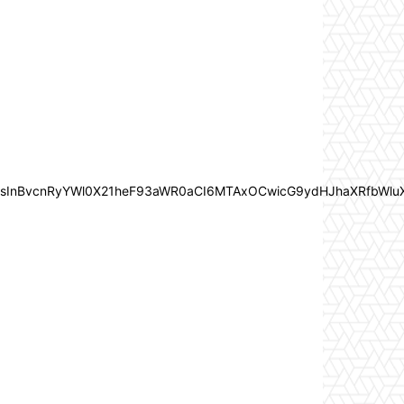
In0sInBvcnRyYWl0X21heF93aWR0aCI6MTAxOCwicG9ydHJhaXRfbWlu