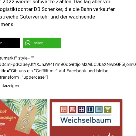
r 2022 wieder schwarze Zahlen. Das lag aber vor
ogistiktochter DB Schenker, die die Bahn verkaufen
lustreiche Güterverkehr und der wachsende
hmens.
en
teilen
eumarkt" style=""
b3J0cmFpdCI6eyJtYXJnaW4tYm90dG9tIjoiMzAiLCJkaXNwbGF5Ijoi
tle="Gib uns ein "Gefällt mir" auf Facebook und bleibe
_transform="uppercase"]
-Anzeigen-