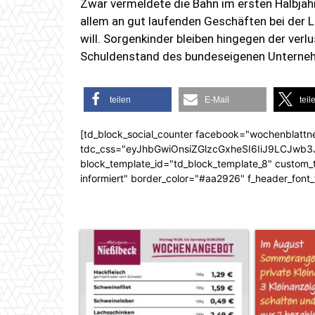
Zwar vermeldete die Bahn im ersten Halbjah
allem an gut laufenden Geschäften bei der L
will. Sorgenkinder bleiben hingegen der ver
Schuldenstand des bundeseigenen Unterne
teilen
E-Mail
teil
[td_block_social_counter facebook="wochenblattn
tdc_css="eyJhbGwiOnsiZGlzcGxheSI6IiJ9LCJw
block_template_id="td_block_template_8" custom_ti
informiert" border_color="#aa2926" f_header_font