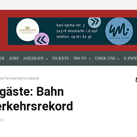
ER
JOBS
ANZEIGEN
TICKETS
NM-TV
ÜBER UNS
E-PAP
mit Fernverkehrsrekord
rgäste: Bahn
erkehrsrekord
023