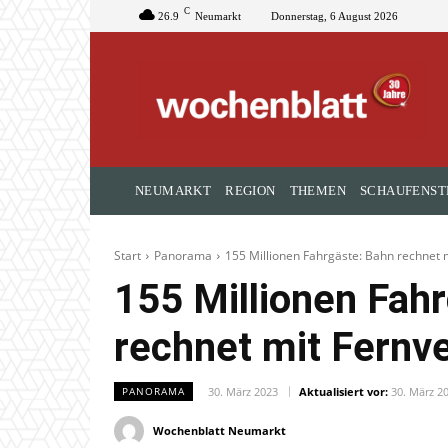
C
26.9
Neumarkt
Donnerstag, 6 August 2026
NEUMARKT
REGION
THEMEN
SCHAUFENST
Start
Panorama
155 Millionen Fahrgäste: Bahn rechnet 
155 Millionen Fah
rechnet mit Fernv
30. März 2023
Aktualisiert vor:
30. März 2
PANORAMA
Wochenblatt Neumarkt