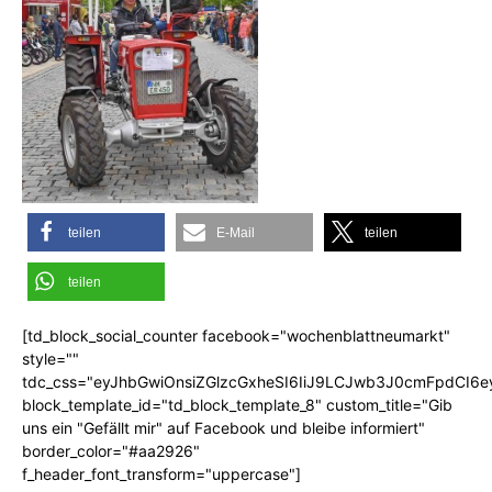
teilen
E-Mail
teilen
teilen
[td_block_social_counter facebook="wochenblattneumarkt"
style=""
tdc_css="eyJhbGwiOnsiZGlzcGxheSI6IiJ9LCJwb3J0cmFpdCI6
block_template_id="td_block_template_8" custom_title="Gib
uns ein "Gefällt mir" auf Facebook und bleibe informiert"
border_color="#aa2926"
f_header_font_transform="uppercase"]