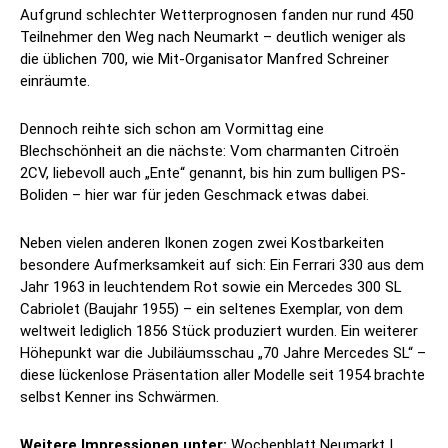
Aufgrund schlechter Wetterprognosen fanden nur rund 450
Teilnehmer den Weg nach Neumarkt – deutlich weniger als
die üblichen 700, wie Mit-Organisator Manfred Schreiner
einräumte.
Dennoch reihte sich schon am Vormittag eine
Blechschönheit an die nächste: Vom charmanten Citroën
2CV, liebevoll auch „Ente“ genannt, bis hin zum bulligen PS-
Boliden – hier war für jeden Geschmack etwas dabei.
Neben vielen anderen Ikonen zogen zwei Kostbarkeiten
besondere Aufmerksamkeit auf sich: Ein Ferrari 330 aus dem
Jahr 1963 in leuchtendem Rot sowie ein Mercedes 300 SL
Cabriolet (Baujahr 1955) – ein seltenes Exemplar, von dem
weltweit lediglich 1856 Stück produziert wurden. Ein weiterer
Höhepunkt war die Jubiläumsschau „70 Jahre Mercedes SL“ –
diese lückenlose Präsentation aller Modelle seit 1954 brachte
selbst Kenner ins Schwärmen.
Weitere Impressionen unter:
Wochenblatt Neumarkt |