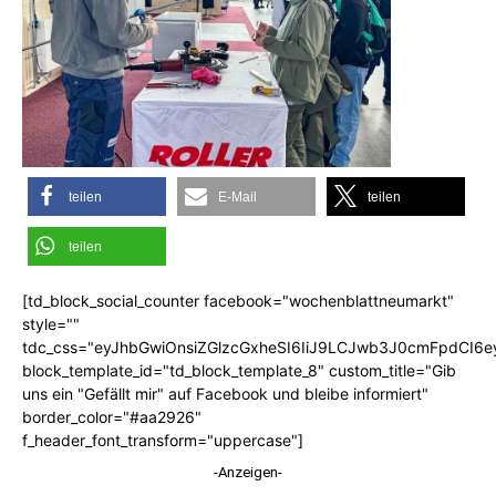
teilen
E-Mail
teilen
teilen
[td_block_social_counter facebook="wochenblattneumarkt"
style=""
tdc_css="eyJhbGwiOnsiZGlzcGxheSI6IiJ9LCJwb3J0cmFpdCI6
block_template_id="td_block_template_8" custom_title="Gib
uns ein "Gefällt mir" auf Facebook und bleibe informiert"
border_color="#aa2926"
f_header_font_transform="uppercase"]
-Anzeigen-