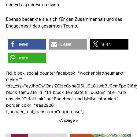
den Erfolg der Firma seien.
Ebenso bedankte sie sich für den Zusammenhalt und das
Engagement des gesamten Teams.
teilen
E-Mail
teilen
teilen
[td_block_social_counter facebook="wochenblattneumarkt"
style=""
tdc_css="eyJhbGwiOnsiZGlzcGxheSI6IiJ9LCJwb3J0cmFpdCI6
block_template_id="td_block_template_8" custom_title="Gib
uns ein "Gefällt mir" auf Facebook und bleibe informiert"
border_color="#aa2926"
f_header_font_transform="uppercase"]
-Anzeigen-