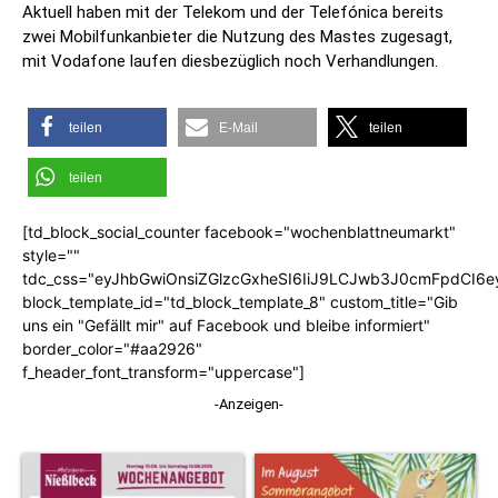
Aktuell haben mit der Telekom und der Telefónica bereits
zwei Mobilfunkanbieter die Nutzung des Mastes zugesagt,
mit Vodafone laufen diesbezüglich noch Verhandlungen.
teilen
E-Mail
teilen
teilen
[td_block_social_counter facebook="wochenblattneumarkt"
style=""
tdc_css="eyJhbGwiOnsiZGlzcGxheSI6IiJ9LCJwb3J0cmFpdCI6
block_template_id="td_block_template_8" custom_title="Gib
uns ein "Gefällt mir" auf Facebook und bleibe informiert"
border_color="#aa2926"
f_header_font_transform="uppercase"]
-Anzeigen-