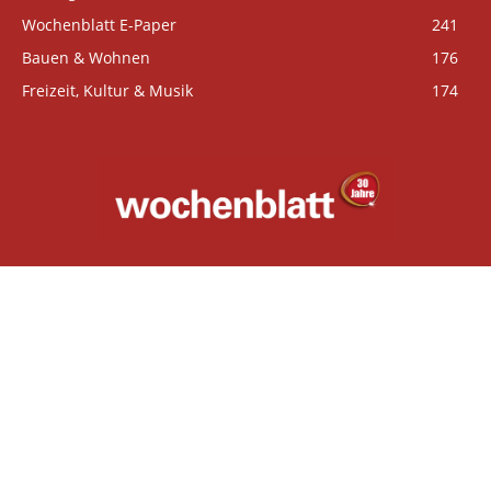
Wochenblatt E-Paper
241
Bauen & Wohnen
176
Freizeit, Kultur & Musik
174
Wir über uns
Mit einer wöchentlichen Auflage von 43.500 Exemplaren und
seiner Onlineausgabe ist das Neumarkter WOCHENBLATT
die Wochenzeitung für die Stadt und den Landkreis
Neumarkt. Der Erscheinungstermin zur Wochenmitte
garantiert größte Aufmerksamkeit für Ihre Werbebotschaft.