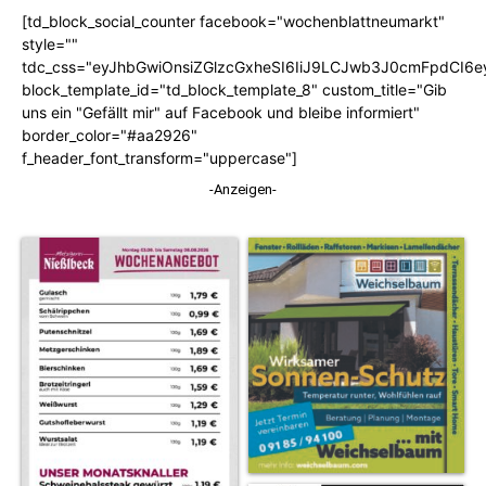
[td_block_social_counter facebook="wochenblattneumarkt"
style=""
tdc_css="eyJhbGwiOnsiZGlzcGxheSI6IiJ9LCJwb3J0cmFpdCI6
block_template_id="td_block_template_8" custom_title="Gib
uns ein "Gefällt mir" auf Facebook und bleibe informiert"
border_color="#aa2926"
f_header_font_transform="uppercase"]
-Anzeigen-