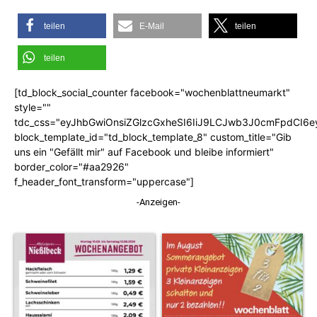
teilen
E-Mail
teilen
teilen
[td_block_social_counter facebook="wochenblattneumarkt"
style=""
tdc_css="eyJhbGwiOnsiZGlzcGxheSI6IiJ9LCJwb3J0cmFpdCI6
block_template_id="td_block_template_8" custom_title="Gib
uns ein "Gefällt mir" auf Facebook und bleibe informiert"
border_color="#aa2926"
f_header_font_transform="uppercase"]
-Anzeigen-