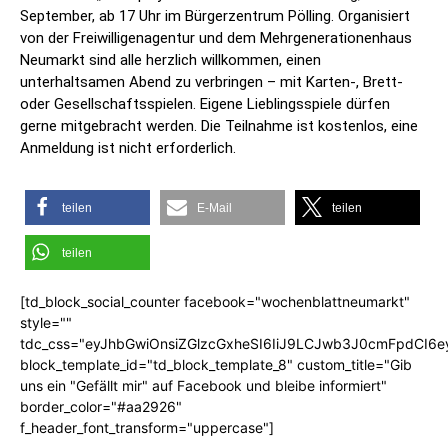
September, ab 17 Uhr im Bürgerzentrum Pölling. Organisiert
von der Freiwilligenagentur und dem Mehrgenerationenhaus
Neumarkt sind alle herzlich willkommen, einen
unterhaltsamen Abend zu verbringen – mit Karten-, Brett-
oder Gesellschaftsspielen. Eigene Lieblingsspiele dürfen
gerne mitgebracht werden. Die Teilnahme ist kostenlos, eine
Anmeldung ist nicht erforderlich.
teilen
E-Mail
teilen
teilen
[td_block_social_counter facebook="wochenblattneumarkt"
style=""
tdc_css="eyJhbGwiOnsiZGlzcGxheSI6IiJ9LCJwb3J0cmFpdCI6
block_template_id="td_block_template_8" custom_title="Gib
uns ein "Gefällt mir" auf Facebook und bleibe informiert"
border_color="#aa2926"
f_header_font_transform="uppercase"]