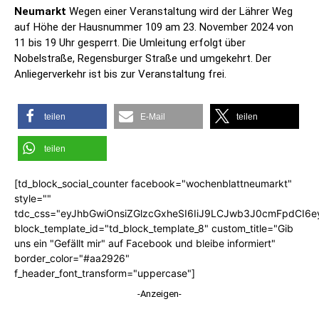
Neumarkt
Wegen einer Veranstaltung wird der Lährer Weg
auf Höhe der Hausnummer 109 am 23. November 2024 von
11 bis 19 Uhr gesperrt. Die Umleitung erfolgt über
Nobelstraße, Regensburger Straße und umgekehrt. Der
Anliegerverkehr ist bis zur Veranstaltung frei.
teilen
E-Mail
teilen
teilen
[td_block_social_counter facebook="wochenblattneumarkt"
style=""
tdc_css="eyJhbGwiOnsiZGlzcGxheSI6IiJ9LCJwb3J0cmFpdCI6
block_template_id="td_block_template_8" custom_title="Gib
uns ein "Gefällt mir" auf Facebook und bleibe informiert"
border_color="#aa2926"
f_header_font_transform="uppercase"]
-Anzeigen-