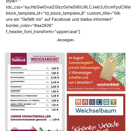
style=""
tdc_css="eyJhbGwiOnsiZGlzcGxheSI6IiJ9LCJwb3J0cmFpdCI6
block_template_id="td_block_template_8" custom_title="Gib
uns ein "Gefällt mir" auf Facebook und bleibe informiert"
border_color="#aa2926"
f_header_font_transform="uppercase"]
-Anzeigen-