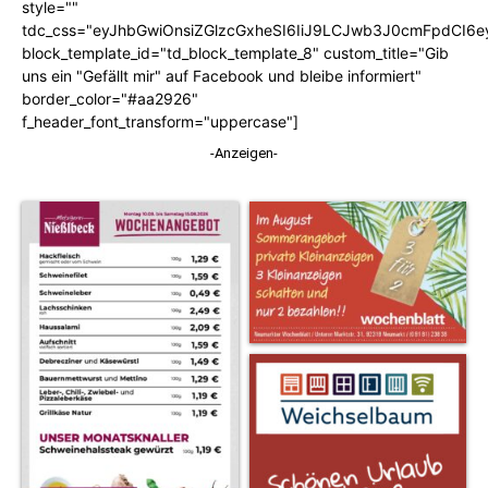
style=""
tdc_css="eyJhbGwiOnsiZGlzcGxheSI6IiJ9LCJwb3J0cmFpdCI6
block_template_id="td_block_template_8" custom_title="Gib
uns ein "Gefällt mir" auf Facebook und bleibe informiert"
border_color="#aa2926"
f_header_font_transform="uppercase"]
-Anzeigen-