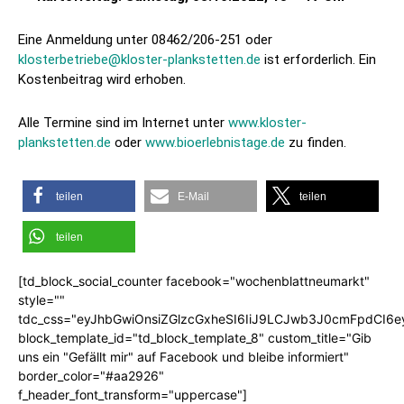
Eine Anmeldung unter 08462/206-251 oder
klosterbetriebe@kloster-plankstetten.de
ist erforderlich. Ein
Kostenbeitrag wird erhoben.
Alle Termine sind im Internet unter
www.kloster-
plankstetten.de
oder
www.bioerlebnistage.de
zu finden.
teilen
E-Mail
teilen
teilen
[td_block_social_counter facebook="wochenblattneumarkt"
style=""
tdc_css="eyJhbGwiOnsiZGlzcGxheSI6IiJ9LCJwb3J0cmFpdCI6
block_template_id="td_block_template_8" custom_title="Gib
uns ein "Gefällt mir" auf Facebook und bleibe informiert"
border_color="#aa2926"
f_header_font_transform="uppercase"]