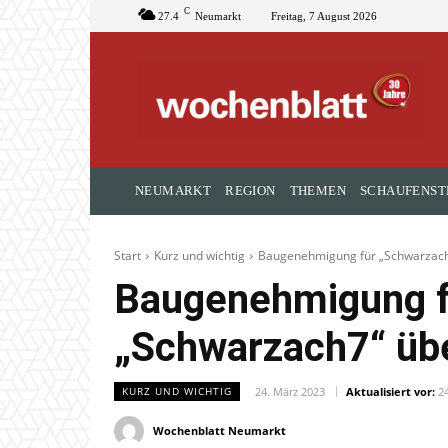
C
27.4
Neumarkt
Freitag, 7 August 2026
NEUMARKT
REGION
THEMEN
SCHAUFENST
Start
Kurz und wichtig
Baugenehmigung für „Schwarzac
Baugenehmigung f
„Schwarzach7“ üb
24. März 2023
Aktualisiert vor:
2
KURZ UND WICHTIG
Wochenblatt Neumarkt