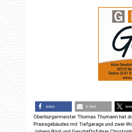
teilen
E-Mail
teil
Oberbürgermeister Thomas Thumann hat die
Praxisgebäudes mit Tiefgarage und zwei 
Johann Bögl und Geschäftsführer Christoph