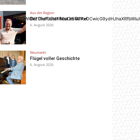
Aus der Region
In0sInBvcnRyYWl0X21heF93aWR0aCI6MTAxOCwicG9ydHJhaXRfbWlu
Der Chef sitzt fest im Sattel
6. August 2026
Neumarkt
Flügel voller Geschichte
6. August 2026