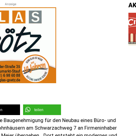
A
Anzeige
en
teilen
 Baugenehmigung für den Neubau eines Büro- und
Wohnhäusern am Schwarzachweg 7 an Firmeninhaber
 Meier übergeben. „Dort entsteht ein modernes und