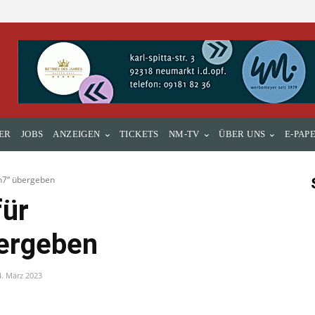
ER
JOBS
ANZEIGEN
TICKETS
NM-TV
ÜBER UNS
E-PAP
h7“ übergeben
ür
ergeben
4. März 2023