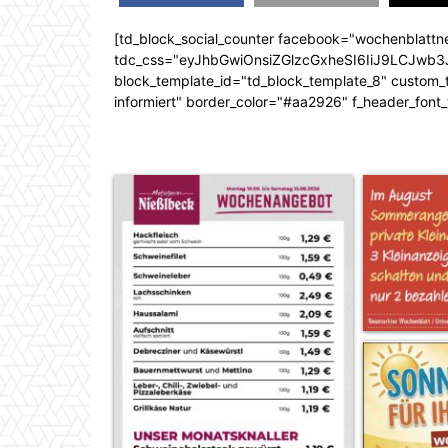
[td_block_social_counter facebook="wochenblattn
tdc_css="eyJhbGwiOnsiZGlzcGxheSI6IiJ9LCJw
block_template_id="td_block_template_8" custom_ti
informiert" border_color="#aa2926" f_header_font