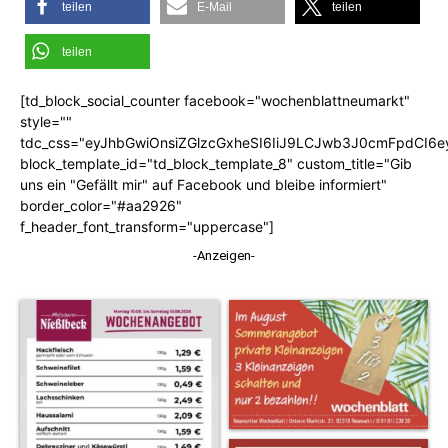
teilen
E-Mail
teilen
teilen
[td_block_social_counter facebook="wochenblattneumarkt"
style=""
tdc_css="eyJhbGwiOnsiZGlzcGxheSI6IiJ9LCJwb3J0cmFpdCI6
block_template_id="td_block_template_8" custom_title="Gib
uns ein "Gefällt mir" auf Facebook und bleibe informiert"
border_color="#aa2926"
f_header_font_transform="uppercase"]
-Anzeigen-