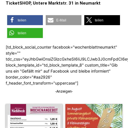
TicketSHOP, Untere Marktstr. 31 in Neumarkt
teilen
E-Mail
teilen
teilen
[td_block_social_counter facebook="wochenblattneumarkt"
style=""
tdc_css="eyJhbGwiOnsiZGlzcGxheSI6IiJ9LCJwb3J0cmFpdCI6
block_template_id="td_block_template_8" custom_title="Gib
uns ein "Gefällt mir" auf Facebook und bleibe informiert"
border_color="#aa2926"
f_header_font_transform="uppercase"]
-Anzeigen-