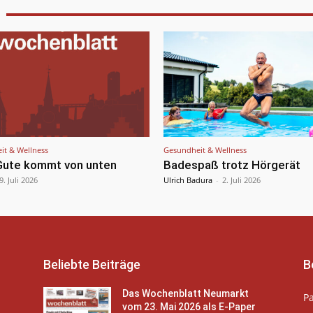
it & Wellness
Gesundheit & Wellness
 Gute kommt von unten
Badespaß trotz Hörgerät
9. Juli 2026
Ulrich Badura
-
2. Juli 2026
Beliebte Beiträge
B
Das Wochenblatt Neumarkt
P
vom 23. Mai 2026 als E-Paper