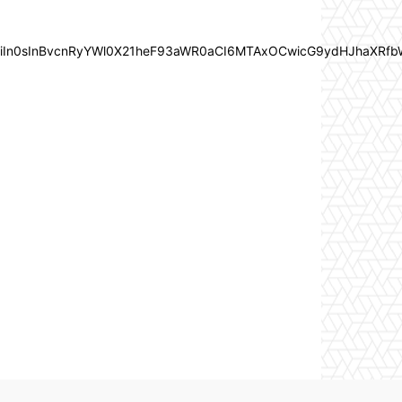
joiIn0sInBvcnRyYWl0X21heF93aWR0aCI6MTAxOCwicG9ydHJhaXRfb