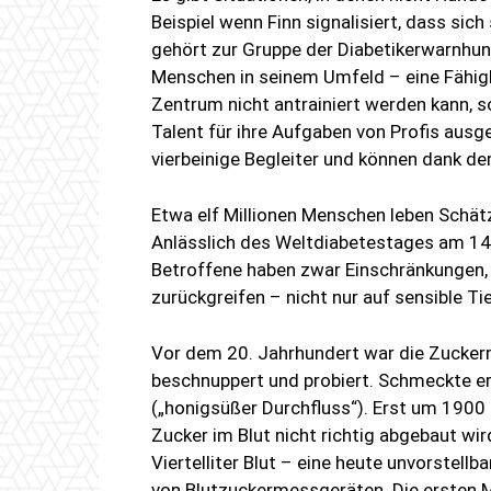
Beispiel wenn Finn signalisiert, dass sic
gehört zur Gruppe der Diabetikerwarnhund
Menschen in seinem Umfeld – eine Fähig
Zentrum nicht antrainiert werden kann, 
Talent für ihre Aufgaben von Profis ausg
vierbeinige Begleiter und können dank de
Etwa elf Millionen Menschen leben Schätz
Anlässlich des Weltdiabetestages am 14
Betroffene haben zwar Einschränkungen, k
zurückgreifen – nicht nur auf sensible T
Vor dem 20. Jahrhundert war die Zucke
beschnuppert und probiert. Schmeckte er 
(„honigsüßer Durchfluss“). Erst um 1900
Zucker im Blut nicht richtig abgebaut w
Viertelliter Blut – eine heute unvorstel
von Blutzuckermessgeräten. Die ersten 