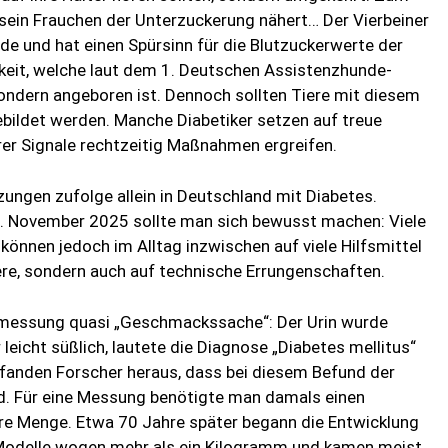
h sein Frauchen der Unterzuckerung nähert… Der Vierbeiner
e und hat einen Spürsinn für die Blutzuckerwerte der
keit, welche laut dem 1. Deutschen Assistenzhunde-
sondern angeboren ist. Dennoch sollten Tiere mit diesem
ebildet werden. Manche Diabetiker setzen auf treue
rer Signale rechtzeitig Maßnahmen ergreifen.
ungen zufolge allein in Deutschland mit Diabetes.
. November 2025 sollte man sich bewusst machen: Viele
önnen jedoch im Alltag inzwischen auf viele Hilfsmittel
iere, sondern auch auf technische Errungenschaften.
rmessung quasi „Geschmackssache“: Der Urin wurde
leicht süßlich, lautete die Diagnose „Diabetes mellitus“
 fanden Forscher heraus, dass bei diesem Befund der
ird. Für eine Messung benötigte man damals einen
lbare Menge. Etwa 70 Jahre später begann die Entwicklung
Modelle wogen mehr als ein Kilogramm und kamen meist