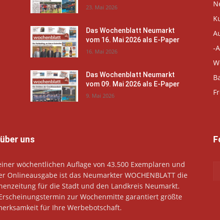
N
23. Mai 2026
K
Das Wochenblatt Neumarkt
A
vom 16. Mai 2026 als E-Paper
-A
16. Mai 2026
W
Das Wochenblatt Neumarkt
B
vom 09. Mai 2026 als E-Paper
Fr
9. Mai 2026
 über uns
F
einer wöchentlichen Auflage von 43.500 Exemplaren und
er Onlineausgabe ist das Neumarkter WOCHENBLATT die
enzeitung für die Stadt und den Landkreis Neumarkt.
Erscheinungstermin zur Wochenmitte garantiert größte
erksamkeit für Ihre Werbebotschaft.