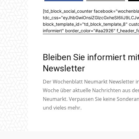
[td_block_social_counter facebook="wochenbla
tdc_css="eyJhbGwiOnsiZGlzcGxheSI6IiJ9L
block_template_id="td_block_template_8" custom
informiert" border_color="#aa2926" f_header_
Bleiben Sie informiert m
Newsletter
Der Wochenblatt Neumarkt Newsletter inf
Woche über aktuelle Nachrichten aus de
Neumarkt. Verpassen Sie keine Sondera
und vieles mehr.