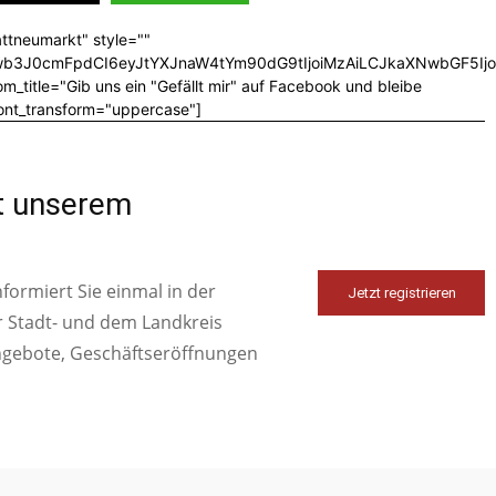
ttneumarkt" style=""
CJwb3J0cmFpdCI6eyJtYXJnaW4tYm90dG9tIjoiMzAiLCJkaXNwbGF5I
_title="Gib uns ein "Gefällt mir" auf Facebook und bleibe
font_transform="uppercase"]
it unserem
ormiert Sie einmal in der
Jetzt registrieren
r Stadt- und dem Landkreis
ngebote, Geschäftseröffnungen