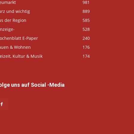
eumarkt
981
urz und wichtig
889
us der Region
585
nzeige-
528
ochenblatt E-Paper
240
auen & Wohnen
176
eizeit, Kultur & Musik
174
olge uns auf Social -Media