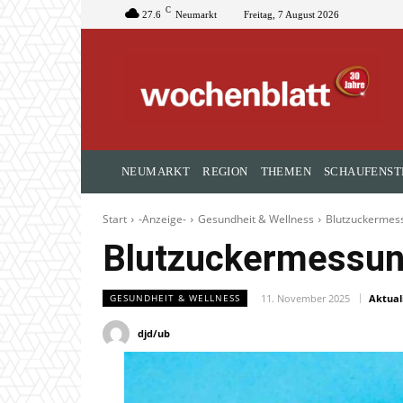
C
27.6
Neumarkt
Freitag, 7 August 2026
NEUMARKT
REGION
THEMEN
SCHAUFENST
Start
-Anzeige-
Gesundheit & Wellness
Blutzuckermess
Blutzuckermessung
11. November 2025
Aktuali
GESUNDHEIT & WELLNESS
djd/ub