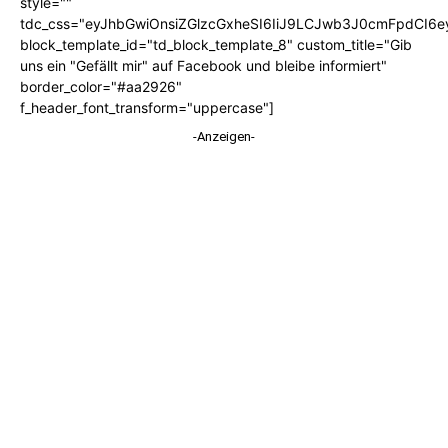
style=""
tdc_css="eyJhbGwiOnsiZGlzcGxheSI6IiJ9LCJwb3J0cmFpdCI6
block_template_id="td_block_template_8" custom_title="Gib
uns ein "Gefällt mir" auf Facebook und bleibe informiert"
border_color="#aa2926"
f_header_font_transform="uppercase"]
-Anzeigen-