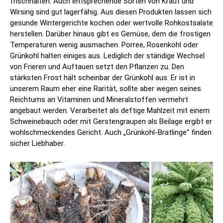
frischhalten. Auch entsprechende Sorten von Kraut und
Wirsing sind gut lagerfähig. Aus diesen Produkten lassen sich
gesunde Wintergerichte kochen oder wertvolle Rohkostsalate
herstellen. Darüber hinaus gibt es Gemüse, dem die frostigen
Temperaturen wenig ausmachen. Porree, Rosenkohl oder
Grünkohl halten einiges aus. Lediglich der ständige Wechsel
von Frieren und Auftauen setzt den Pflanzen zu. Den
stärksten Frost hält scheinbar der Grünkohl aus. Er ist in
unserem Raum eher eine Rarität, sollte aber wegen seines
Reichtums an Vitaminen und Mineralstoffen vermehrt
angebaut werden. Verarbeitet als deftige Mahlzeit mit einem
Schweinebauch oder mit Gerstengraupen als Beilage ergibt er
wohlschmeckendes Gericht. Auch „Grünkohl-Bratlinge“ finden
sicher Liebhaber.