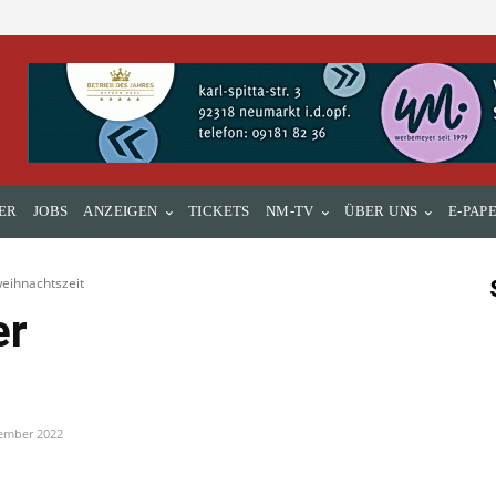
ER
JOBS
ANZEIGEN
TICKETS
NM-TV
ÜBER UNS
E-PAP
weihnachtszeit
er
ember 2022