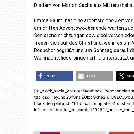
Diadem von Marion Sacha aus Mittersthal a
Emma Bäuml hat eine arbeitsreiche Zeit vo
am dritten Adventswochenende warten zude
Senioreneinrichtungen sowie bei verschiede
freuen sich auf das Christkind, wenn es a
Besucher begrüßt und am Sonntag darauf die
Weihnachtsliedersingen eifrig unterstützt un
teilen
E-Mail
teil
[td_block_social_counter facebook="wochenblattn
tdc_css="eyJhbGwiOnsiZGlzcGxheSI6IiJ9LCJw
block_template_id="td_block_template_8" custom_ti
informiert" border_color="#aa2926" f_header_font