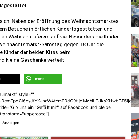
usgestattet.
r sich: Neben der Eröffnung des Weihnachtsmarktes
m Besuche in örtlichen Kindertagesstätten und
nen Weihnachtsfeiern auf sie. Besonders die Kinder
m Weihnachtsmarkt-Samstag gegen 18 Uhr die
 Kinder der beiden Kitas beim
d kleine Geschenke verteilt.
en
teilen
eumarkt" style=""
b3J0cmFpdCI6eyJtYXJnaW4tYm90dG9tIjoiMzAiLCJkaXNwbGF5Ijoi
tle="Gib uns ein "Gefällt mir" auf Facebook und bleibe
_transform="uppercase"]
-Anzeigen-