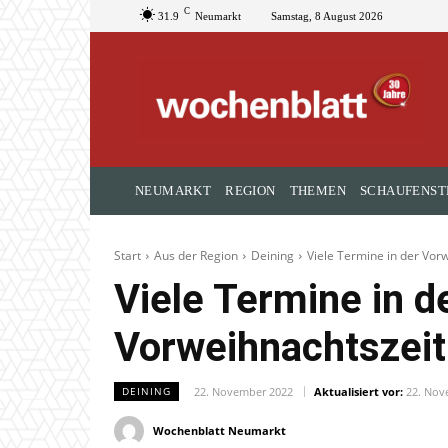
C
31.9
Neumarkt
Samstag, 8 August 2026
NEUMARKT
REGION
THEMEN
SCHAUFENST
Start
Aus der Region
Deining
Viele Termine in der Vor
Viele Termine in d
Vorweihnachtszeit
22. November 2022
Aktualisiert vor:
22. Nov
DEINING
Wochenblatt Neumarkt