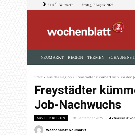
C
21.4
Neumarkt
Freitag, 7 August 2026
NEUMARKT
REGION
THEMEN
SCHAUFENST
Start
Aus der Region
Freystädter kümmert sich um den 
Freystädter kümme
Job-Nachwuchs
30. September 2025
Aktualisiert vor
AUS DER REGION
Wochenblatt Neumarkt