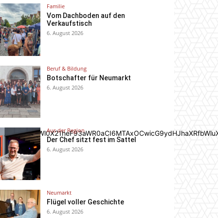
Familie
Vom Dachboden auf den
Verkaufstisch
6. August 2026
Beruf & Bildung
Botschafter für Neumarkt
6. August 2026
Aus der Region
In0sInBvcnRyYWl0X21heF93aWR0aCI6MTAxOCwicG9ydHJhaXRfbWlu
Der Chef sitzt fest im Sattel
6. August 2026
Neumarkt
Flügel voller Geschichte
6. August 2026