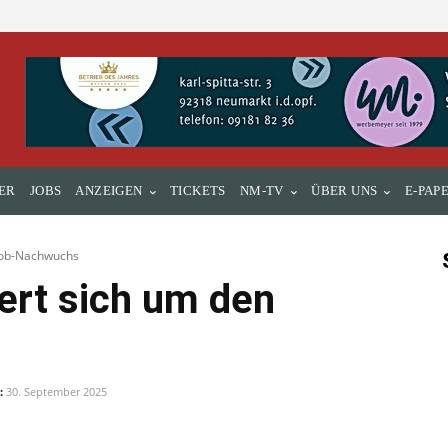
ER
JOBS
ANZEIGEN
TICKETS
NM-TV
ÜBER UNS
E-PAP
Job-Nachwuchs
rt sich um den
:
30. September 2025