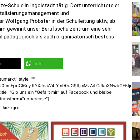
e-Schule in Ingolstadt tätig. Dort unterrichtete er
gitalisierungsmanagement und
 Wolfgang Pröbster in der Schulleitung aktiv, ab
t ihm gewinnt unser Berufsschulzentrum eine sehr
hl pädagogisch als auch organisatorisch bestens
en
teilen
eumarkt" style=""
b3J0cmFpdCI6eyJtYXJnaW4tYm90dG9tIjoiMzAiLCJkaXNwbGF5Ijoi
tle="Gib uns ein "Gefällt mir" auf Facebook und bleibe
_transform="uppercase"]
-Anzeigen-