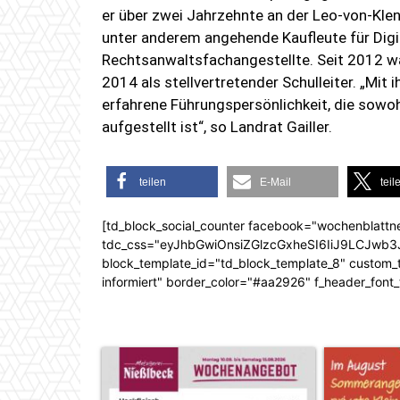
er über zwei Jahrzehnte an der Leo-von-Klenz
unter anderem angehende Kaufleute für Di
Rechtsanwaltsfachangestellte. Seit 2012 war
2014 als stellvertretender Schulleiter. „Mi
erfahrene Führungspersönlichkeit, die sowo
aufgestellt ist“, so Landrat Gailler.
teilen
E-Mail
teil
[td_block_social_counter facebook="wochenblattn
tdc_css="eyJhbGwiOnsiZGlzcGxheSI6IiJ9LCJw
block_template_id="td_block_template_8" custom_ti
informiert" border_color="#aa2926" f_header_font