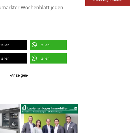
eumarkter Wochenblatt jeden
teilen
teilen
teilen
teilen
-Anzeigen-