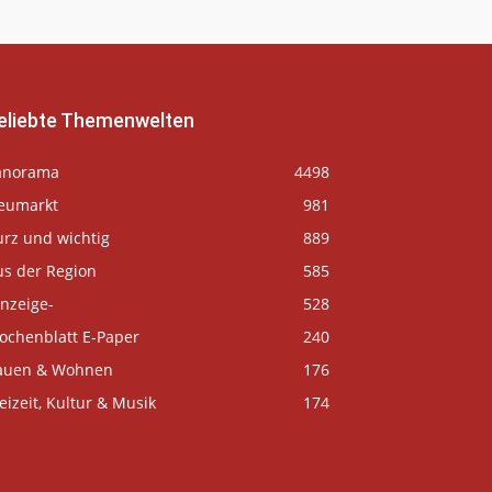
eliebte Themenwelten
anorama
4498
eumarkt
981
urz und wichtig
889
us der Region
585
nzeige-
528
ochenblatt E-Paper
240
auen & Wohnen
176
eizeit, Kultur & Musik
174