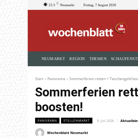
C
23.3
Neumarkt
Freitag, 7 August 2026
NEUMARKT
REGION
THEMEN
SCHAUFENST
Start
Panorama
Sommerferien retten + Taschengeld boo
Sommerferien rett
boosten!
8. Juli 2026
Aktualisie
PANORAMA
STELLENMARKT
Wochenblatt Neumarkt