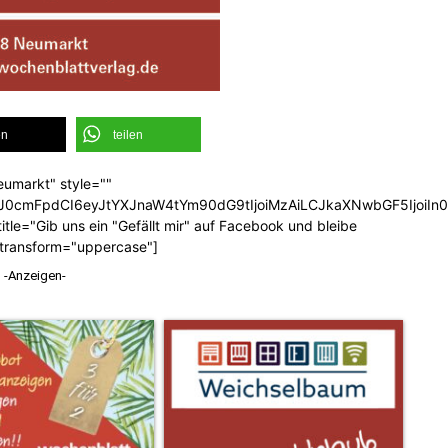
en
teilen
eumarkt" style=""
b3J0cmFpdCI6eyJtYXJnaW4tYm90dG9tIjoiMzAiLCJkaXNwbGF5Ijoi
tle="Gib uns ein "Gefällt mir" auf Facebook und bleibe
_transform="uppercase"]
-Anzeigen-