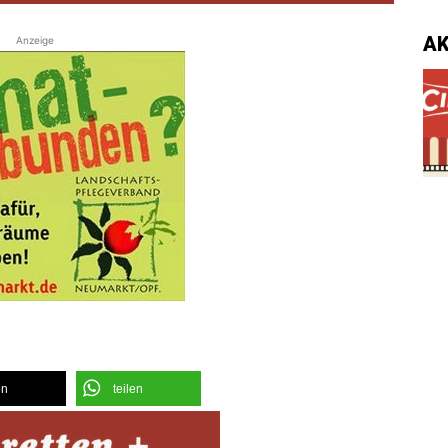
A
Anzeige
en
teilen