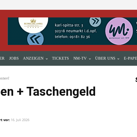
ER
JOBS
ANZEIGEN
TICKETS
NM-TV
ÜBER UNS
E-PAP
sten!
en + Taschengeld
rt vor:
16. Juli 2026