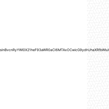
In0sInBvcnRyYWl0X21heF93aWR0aCI6MTAxOCwicG9ydHJhaXRfbWlu