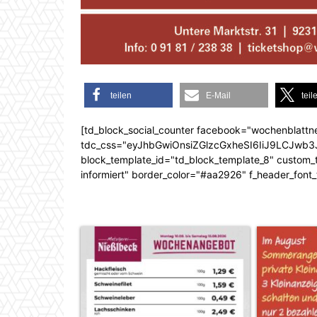
teilen
E-Mail
teil
[td_block_social_counter facebook="wochenblattn
tdc_css="eyJhbGwiOnsiZGlzcGxheSI6IiJ9LCJw
block_template_id="td_block_template_8" custom_ti
informiert" border_color="#aa2926" f_header_font