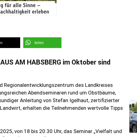
en
teilen
m HAUS AM HABSBERG im Oktober sind
d Regionalentwicklungszentrum des Landkreises
ungsreichen Abend­s­emi­naren rund um Obst­bäume,
ndiger Anleitung von Stefan Igelhaut, zertifizierter
ndwirt, erhalten die Teilnehmenden wertvolle Tipps
025, von 18 bis 20.30 Uhr, das Seminar „Vielfalt und