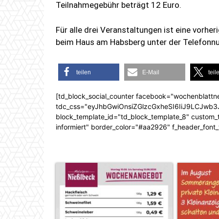
Teilnahmegebühr beträgt 12 Euro.
Für alle drei Veranstaltungen ist eine vorhe
beim Haus am Habsberg unter der Telefon
teilen
E-Mail
teil
[td_block_social_counter facebook="wochenblattn
tdc_css="eyJhbGwiOnsiZGlzcGxheSI6IiJ9LCJw
block_template_id="td_block_template_8" custom_ti
informiert" border_color="#aa2926" f_header_font