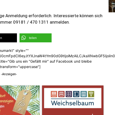
rige Anmeldung erforderlich. Interessierte können sich
nummer 09181 / 470 1311 anmelden.
en
teilen
eumarkt" style=""
b3J0cmFpdCI6eyJtYXJnaW4tYm90dG9tIjoiMzAiLCJkaXNwbGF5Ijoi
tle="Gib uns ein "Gefällt mir" auf Facebook und bleibe
_transform="uppercase"]
-Anzeigen-