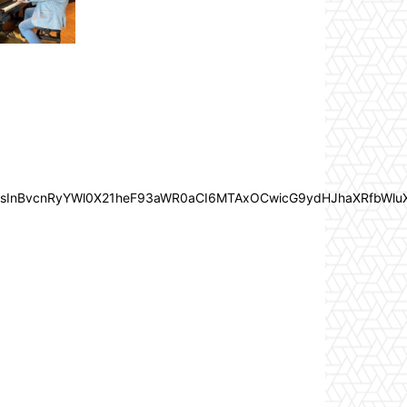
In0sInBvcnRyYWl0X21heF93aWR0aCI6MTAxOCwicG9ydHJhaXRfbWlu