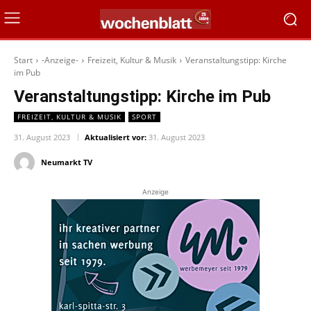
Start
-Anzeige-
Freizeit, Kultur & Musik
Veranstaltungstipp: Kirche
im Pub
Veranstaltungstipp: Kirche im Pub
FREIZEIT, KULTUR & MUSIK
SPORT
31. August 2023
Aktualisiert vor:
31. August 2023
Neumarkt TV
Anzeige