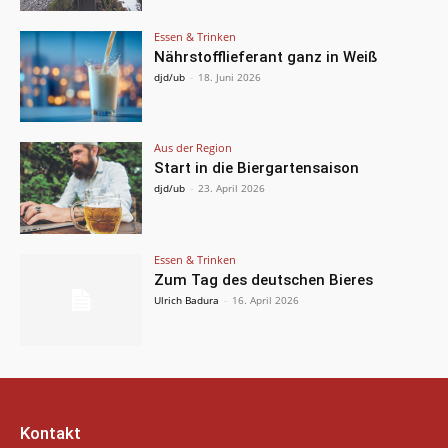
Essen & Trinken
Nährstofflieferant ganz in Weiß
djd/ub
-
18. Juni 2026
Aus der Region
Start in die Biergartensaison
djd/ub
-
23. April 2026
Essen & Trinken
Zum Tag des deutschen Bieres
Ulrich Badura
-
16. April 2026
Kontakt