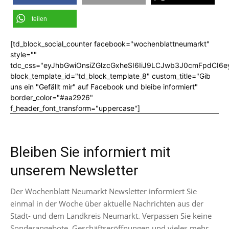
teilen
[td_block_social_counter facebook="wochenblattneumarkt"
style=""
tdc_css="eyJhbGwiOnsiZGlzcGxheSI6IiJ9LCJwb3J0cmFpdCI6
block_template_id="td_block_template_8" custom_title="Gib
uns ein "Gefällt mir" auf Facebook und bleibe informiert"
border_color="#aa2926"
f_header_font_transform="uppercase"]
Bleiben Sie informiert mit
unserem Newsletter
Der Wochenblatt Neumarkt Newsletter informiert Sie
einmal in der Woche über aktuelle Nachrichten aus der
Stadt- und dem Landkreis Neumarkt. Verpassen Sie keine
Sonderangebote, Geschäftseröffnungen und vieles mehr.