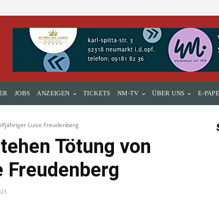
ER
JOBS
ANZEIGEN
TICKETS
NM-TV
ÜBER UNS
E-PAP
fjähriger Luise Freudenberg
tehen Tötung von
se Freudenberg
023