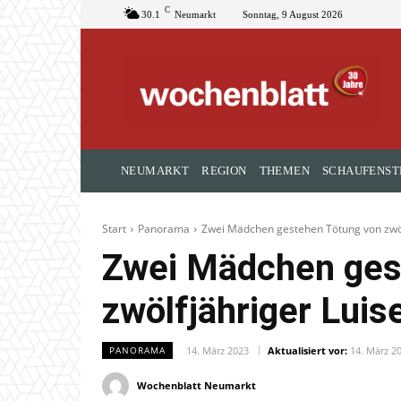
C
30.1
Neumarkt
Sonntag, 9 August 2026
NEUMARKT
REGION
THEMEN
SCHAUFENST
Start
Panorama
Zwei Mädchen gestehen Tötung von zwöl
Zwei Mädchen ges
zwölfjähriger Lui
14. März 2023
Aktualisiert vor:
14. März 2
PANORAMA
Wochenblatt Neumarkt