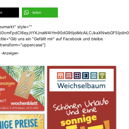
en
teilen
eumarkt" style=""
b3J0cmFpdCI6eyJtYXJnaW4tYm90dG9tIjoiMzAiLCJkaXNwbGF5Ijoi
tle="Gib uns ein "Gefällt mir" auf Facebook und bleibe
_transform="uppercase"]
-Anzeigen-