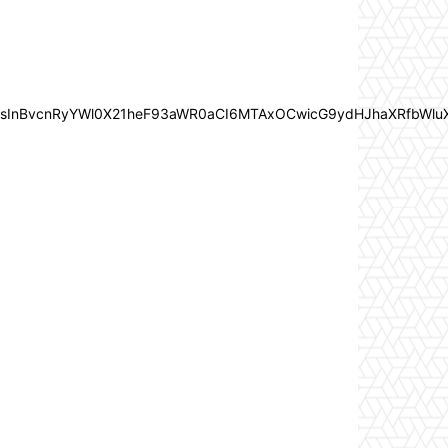
In0sInBvcnRyYWl0X21heF93aWR0aCI6MTAxOCwicG9ydHJhaXRfbWlu