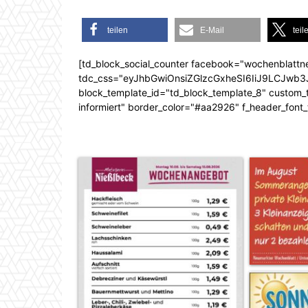
teilen
E-Mail
teil
[td_block_social_counter facebook="wochenblattn
tdc_css="eyJhbGwiOnsiZGlzcGxheSI6IiJ9LCJw
block_template_id="td_block_template_8" custom_ti
informiert" border_color="#aa2926" f_header_font