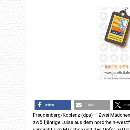
teilen
E-Mail
teil
Freudenberg/Koblenz (dpa) – Zwei Mädchen 
zwölfjährige Luise aus dem nordrhein-westf
verdächtigen Mädchen und das Opfer hätten 