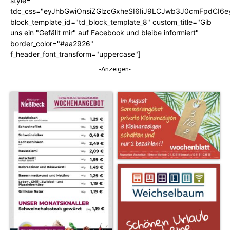
style=""
tdc_css="eyJhbGwiOnsiZGlzcGxheSI6IiJ9LCJwb3J0cmFpdCI6
block_template_id="td_block_template_8" custom_title="Gib
uns ein "Gefällt mir" auf Facebook und bleibe informiert"
border_color="#aa2926"
f_header_font_transform="uppercase"]
-Anzeigen-