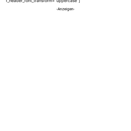
f_header_font_transform="uppercase"]
-Anzeigen-