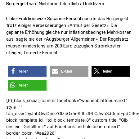
Bürgergeld wird Nichtarbeit deutlich attraktiver.»
Linke-Fraktionsvize Susanne Ferschl nannte das Bürgergeld
trotz einiger Verbesserungen «Armut per Gesetz». Die
geplante Erhöhung gleiche nur inflationsbedingte Mehrkosten
aus, sagte sie der «Augsburger Allgemeinen». Der Regelsatz
müsse mindestens um 200 Euro zuzüglich Stromkosten
steigen, forderte Ferschl.
teilen
E-Mail
teilen
teilen
[td_block_social_counter facebook="wochenblattneumarkt"
style=""
tdc_css="eyJhbGwiOnsiZGlzcGxheSI6IiJ9LCJwb3J0cmFpdCI6
block_template_id="td_block_template_8" custom_title="Gib
uns ein "Gefällt mir" auf Facebook und bleibe informiert"
border_color="#aa2926"