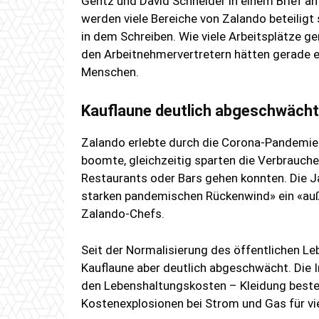
Gentz und David Schneider in einem Brief a
werden viele Bereiche von Zalando beteiligt 
in dem Schreiben. Wie viele Arbeitsplätze ge
den Arbeitnehmervertretern hätten gerade 
Menschen.
Kauflaune deutlich abgeschwächt
Zalando erlebte durch die Corona-Pandemie 
boomte, gleichzeitig sparten die Verbraucher
Restaurants oder Bars gehen konnten. Die 
starken pandemischen Rückenwind» ein «au
Zalando-Chefs.
Seit der Normalisierung des öffentlichen L
Kauflaune aber deutlich abgeschwächt. Die I
den Lebenshaltungskosten – Kleidung beste
Kostenexplosionen bei Strom und Gas für vi