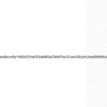
In0sInBvcnRyYWl0X21heF93aWR0aCI6MTAxOCwicG9ydHJhaXRfbWlu