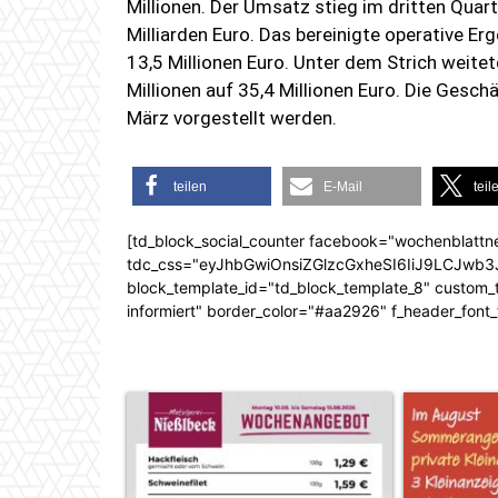
Millionen. Der Umsatz stieg im dritten Quar
Milliarden Euro. Das bereinigte operative Erg
13,5 Millionen Euro. Unter dem Strich weitet
Millionen auf 35,4 Millionen Euro. Die Gesc
März vorgestellt werden.
teilen
E-Mail
teil
[td_block_social_counter facebook="wochenblattn
tdc_css="eyJhbGwiOnsiZGlzcGxheSI6IiJ9LCJw
block_template_id="td_block_template_8" custom_ti
informiert" border_color="#aa2926" f_header_font