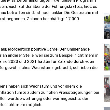
n die Mitarbeiter ankündigten. «An diesem Programm
sein, auch auf der Ebene der Führungskräfte», hieß es
nau betroffen sind, ist noch unklar. Die Gespräche mit
erst begonnen. Zalando beschäftigt 17.000
außerordentlich positive Jahre: Der Onlinehandel
 an anderer Stelle, weil sie zum Beispiel nicht mehr in
Jahre 2020 und 2021 hätten für Zalando durch «den
ßergewöhnliches Wachstum» gebracht, schrieben die
ebens haben sich Wachstum und vor allem die
nflation führte zudem zu hohen Preissteigerungen bei
llen wurde zweitrangig oder war angesichts der
ele nicht mehr möglich.