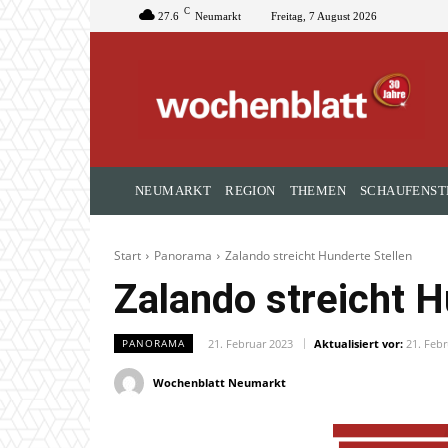
C
27.6
Neumarkt
Freitag, 7 August 2026
NEUMARKT
REGION
THEMEN
SCHAUFENST
Start
Panorama
Zalando streicht Hunderte Stellen
Zalando streicht H
21. Februar 2023
Aktualisiert vor:
21. Feb
PANORAMA
Wochenblatt Neumarkt