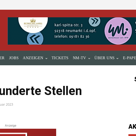
ER
JOBS
ANZEIGEN
TICKETS
NM-TV
ÜBER UNS
E-PAP
underte Stellen
ruar 2023
A
Anzeige