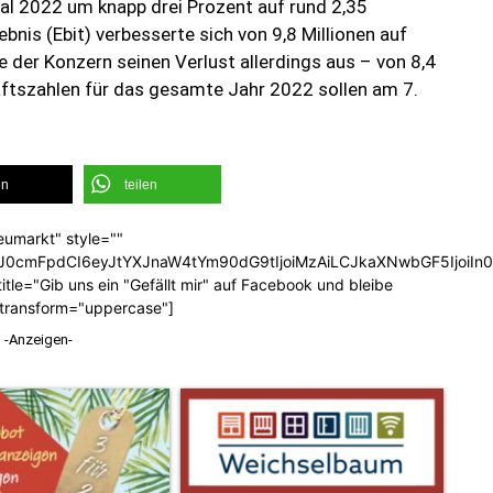
tal 2022 um knapp drei Prozent auf rund 2,35
ebnis (Ebit) verbesserte sich von 9,8 Millionen auf
e der Konzern seinen Verlust allerdings aus – von 8,4
häftszahlen für das gesamte Jahr 2022 sollen am 7.
en
teilen
eumarkt" style=""
b3J0cmFpdCI6eyJtYXJnaW4tYm90dG9tIjoiMzAiLCJkaXNwbGF5Ijoi
tle="Gib uns ein "Gefällt mir" auf Facebook und bleibe
_transform="uppercase"]
-Anzeigen-