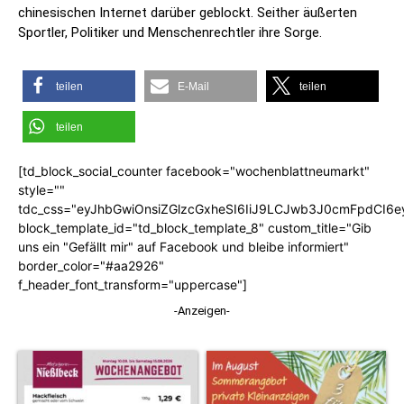
chinesischen Internet darüber geblockt. Seither äußerten
Sportler, Politiker und Menschenrechtler ihre Sorge.
teilen
E-Mail
teilen
teilen
[td_block_social_counter facebook="wochenblattneumarkt"
style=""
tdc_css="eyJhbGwiOnsiZGlzcGxheSI6IiJ9LCJwb3J0cmFpdCI6
block_template_id="td_block_template_8" custom_title="Gib
uns ein "Gefällt mir" auf Facebook und bleibe informiert"
border_color="#aa2926"
f_header_font_transform="uppercase"]
-Anzeigen-