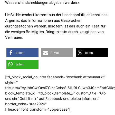
Wasserstandsmeldungen abgeben werden.»
Heißt: Neuendorf kommt aus der Landespolitik, er kennt das
Ärgernis, das Informationen aus Gesprächen
durchgestochen werden. Insofern ist das auch ein Test für
die wenigen Beteiligten. Dringt nichts durch, zeugt das von
Vertrauen.
teilen
E-Mail
teilen
teilen
[td_block_social_counter facebook="wochenblattneumarkt"
style=""
tdc_css="eyJhbGwiOnsiZGlzcGxheSI6IiJ9LCJwb3J0cmFpdCI6
block_template_id="td_block_template_8" custom_title="Gib
uns ein "Gefällt mir" auf Facebook und bleibe informiert"
border_color="#aa2926"
f_header_font_transform="uppercase"]