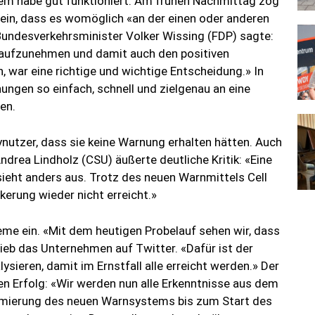
tem habe gut funktioniert. Am frühen Nachmittag zog
n ein, dass es womöglich «an der einen oder anderen
undesverkehrsminister Volker Wissing (FDP) sagte:
 aufzunehmen und damit auch den positiven
, war eine richtige und wichtige Entscheidung.» In
ngen so einfach, schnell und zielgenau an eine
en.
nutzer, dass sie keine Warnung erhalten hätten. Auch
ndrea Lindholz (CSU) äußerte deutliche Kritik: «Eine
eht anders aus. Trotz des neuen Warnmittels Cell
kerung wieder nicht erreicht.»
leme ein. «Mit dem heutigen Probelauf sehen wir, dass
hrieb das Unternehmen auf Twitter. «Dafür ist der
ysieren, damit im Ernstfall alle erreicht werden.» Der
n Erfolg: «Wir werden nun alle Erkenntnisse aus dem
imierung des neuen Warnsystems bis zum Start des