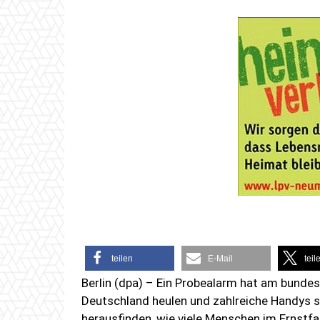
teilen
E-Mail
teil
Berlin (dpa) – Ein Probealarm hat am bundes
Deutschland heulen und zahlreiche Handys sc
herausfinden, wie viele Menschen im Ernstfa