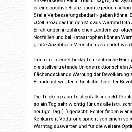
BBK-Präsident Ralph Tiesler sagte, das Sys
er eine positive Bilanz, räumte jedoch scho
Stelle Verbesserungsbedarf» geben könne. B
«Cell Broadcast in den Mix aus Warnmitteln
Erfahrungen in zahlreichen Ländern zu folgen
Notfällen und bei Katastrophen können Warnu
große Anzahl von Menschen versendet werd
Doch im Internet beklagten zahlreiche Handy
die stellvertretende Unionsfraktionschefin A
flächendeckende Warnung der Bevölkerung si
Broadcast wurden erhebliche Teile der Bevöl
Die Telekom räumte allenfalls indirekt Prob
so ein Tag sehr wichtig für uns alle ist», sc
heutige Tag (…) gedacht. Fehler finden & anal
Konkurrent Vodafone spricht von einem volle
Warntag auswerten und für die weitere Opt