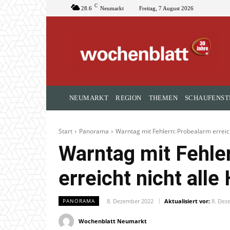
C
28.6
Neumarkt
Freitag, 7 August 2026
NEUMARKT
REGION
THEMEN
SCHAUFENST
Start
Panorama
Warntag mit Fehlern: Probealarm erreich
Warntag mit Fehle
erreicht nicht all
8. Dezember 2022
Aktualisiert vor:
8. Dez
PANORAMA
Wochenblatt Neumarkt