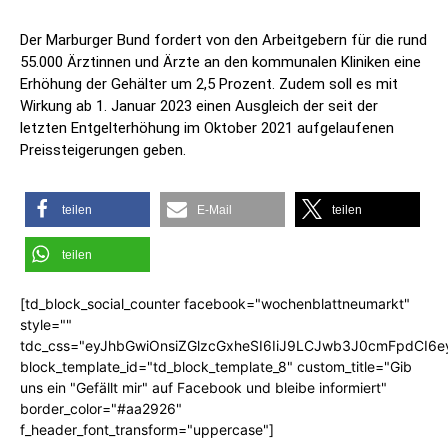
Der Marburger Bund fordert von den Arbeitgebern für die rund
55.000 Ärztinnen und Ärzte an den kommunalen Kliniken eine
Erhöhung der Gehälter um 2,5 Prozent. Zudem soll es mit
Wirkung ab 1. Januar 2023 einen Ausgleich der seit der
letzten Entgelterhöhung im Oktober 2021 aufgelaufenen
Preissteigerungen geben.
teilen
E-Mail
teilen
teilen
[td_block_social_counter facebook="wochenblattneumarkt"
style=""
tdc_css="eyJhbGwiOnsiZGlzcGxheSI6IiJ9LCJwb3J0cmFpdCI6
block_template_id="td_block_template_8" custom_title="Gib
uns ein "Gefällt mir" auf Facebook und bleibe informiert"
border_color="#aa2926"
f_header_font_transform="uppercase"]