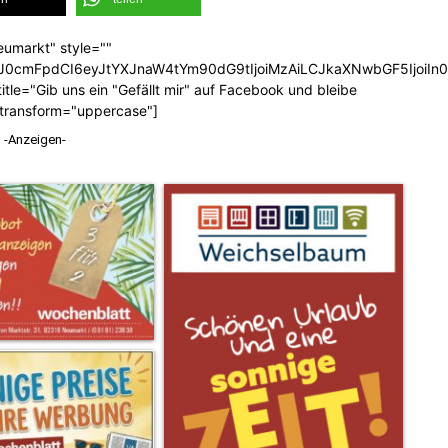
eumarkt" style=""
b3J0cmFpdCI6eyJtYXJnaW4tYm90dG9tIjoiMzAiLCJkaXNwbGF5Ijoi
tle="Gib uns ein "Gefällt mir" auf Facebook und bleibe
_transform="uppercase"]
-Anzeigen-