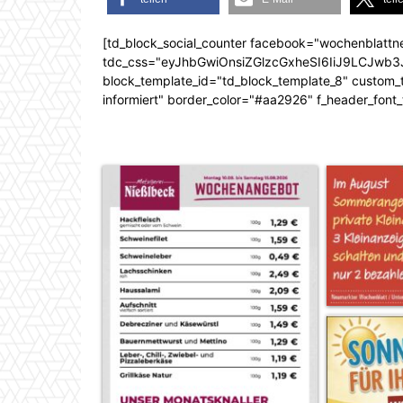
[td_block_social_counter facebook="wochenblattn
tdc_css="eyJhbGwiOnsiZGlzcGxheSI6IiJ9LCJw
block_template_id="td_block_template_8" custom_ti
informiert" border_color="#aa2926" f_header_font