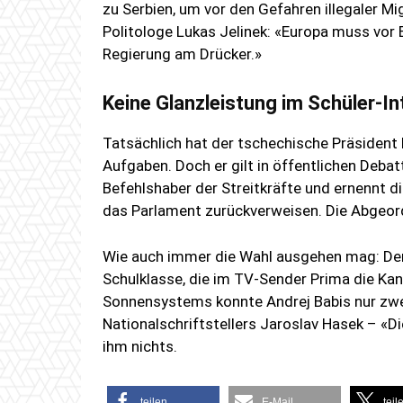
zu Serbien, um vor den Gefahren illegaler M
Politologe Lukas Jelinek: «Europa muss vor B
Regierung am Drücker.»
Keine Glanzleistung im Schüler-In
Tatsächlich hat der tschechische Präsident
Aufgaben. Doch er gilt in öffentlichen Deba
Befehlshaber der Streitkräfte und ernennt d
das Parlament zurückverweisen. Die Abgeor
Wie auch immer die Wahl ausgehen mag: Den
Schulklasse, die im TV-Sender Prima die Ka
Sonnensystems konnte Andrej Babis nur zwe
Nationalschriftstellers Jaroslav Hasek – «
ihm nichts.
teilen
E-Mail
teil