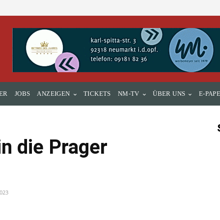
ER
JOBS
ANZEIGEN
TICKETS
NM-TV
ÜBER UNS
E-PAP
n die Prager
2023