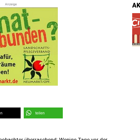
A
Anzeige
en
teilen
 Beobachter überraschend: Wenige Tage vor der