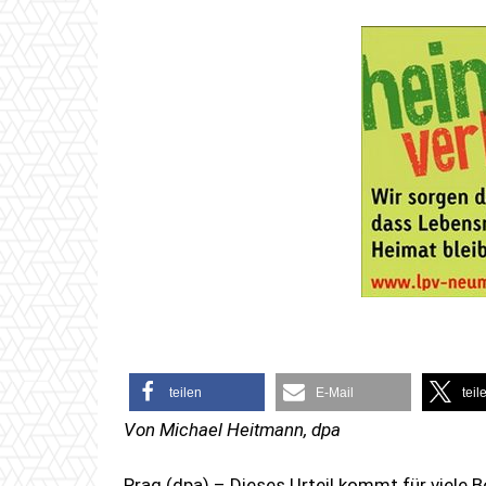
teilen
E-Mail
teil
Von Michael Heitmann, dpa
Prag (dpa) – Dieses Urteil kommt für viele