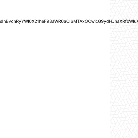
In0sInBvcnRyYWl0X21heF93aWR0aCI6MTAxOCwicG9ydHJhaXRfbWlu