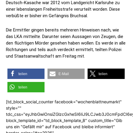
Deutsch-Kasache war 2012 vom Landgericht Karlsruhe zu
einer lebenslangen Freiheitsstrafe verurteilt worden. Diese
verbüßte er bisher im Gefängnis Bruchsal.
Die Ermittler gingen bereits mehreren Hinweisen nach, wie
das LKA mitteilte. Darunter seien Aussagen von Zeugen, die
den flüchtigen Mörder gesehen haben wollen. Es werde in alle
Richtungen und teils auch verdeckt ermittelt, teilten Polizei
und Staatsanwaltschaft am Freitag mit.
teilen
E-Mail
teilen
teilen
[td_block_social_counter facebook="wochenblattneumarkt"
style=""
tdc_css="eyJhbGwiOnsiZGlzcGxheSI6IiJ9LCJwb3J0cmFpdCI6
block_template_id="td_block_template_8" custom_title="Gib
uns ein "Gefällt mir" auf Facebook und bleibe informiert"
border_color="#aa2926"