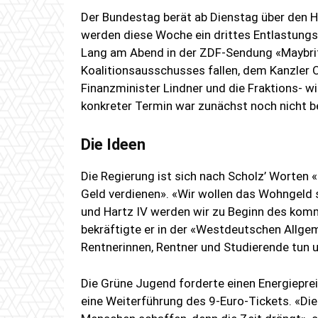
Der Bundestag berät ab Dienstag über den Hau
werden diese Woche ein drittes Entlastungs
Lang am Abend in der ZDF-Sendung «Maybrit I
Koalitionsausschusses fallen, dem Kanzler O
Finanzminister Lindner und die Fraktions- w
konkreter Termin war zunächst noch nicht b
Die Ideen
Die Regierung ist sich nach Scholz’ Worten «
Geld verdienen». «Wir wollen das Wohngeld s
und Hartz IV werden wir zu Beginn des kom
bekräftigte er in der «Westdeutschen Allge
Rentnerinnen, Rentner und Studierende tun u
Die Grüne Jugend forderte einen Energiepre
eine Weiterführung des 9-Euro-Tickets. «Di