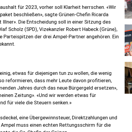
shalt für 2023, vorher soll Klarheit herrschen. «Wir
paket beschließen», sagte Grünen-Chefin Ricarda
llner». Die Entscheidung soll in einer Sitzung des
laf Scholz (SPD), Vizekanzler Robert Habeck (Grüne),
ie Parteispitzen der drei Ampel-Partner angehören. Ein
ekannt.
einig, etwas für diejenigen tun zu wollen, die wenig
o reformieren, dass mehr Leute davon profitieren,
menden Jahres durch das neue Bürgergeld ersetzen»,
meinen Zeitung». «Und wir werden etwas für
nd für viele die Steuern senken.»
isdeckel, eine Übergewinnsteuer, Direktzahlungen und
e Ampel muss einen echten Rettungsschirm für die