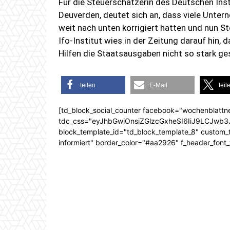
Für die Steuerschätzerin des Deutschen Inst
Deuverden, deutet sich an, dass viele Unt
weit nach unten korrigiert hatten und nun 
Ifo-Institut wies in der Zeitung darauf hin,
Hilfen die Staatsausgaben nicht so stark ge
teilen
E-Mail
teil
[td_block_social_counter facebook="wochenblattn
tdc_css="eyJhbGwiOnsiZGlzcGxheSI6IiJ9LCJw
block_template_id="td_block_template_8" custom_ti
informiert" border_color="#aa2926" f_header_font