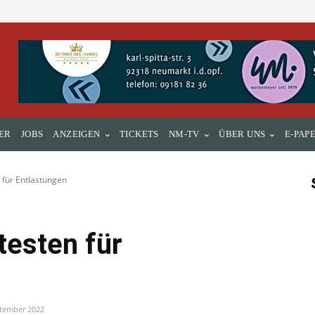
ER
JOBS
ANZEIGEN
TICKETS
NM-TV
ÜBER UNS
E-PAP
 für Entlastungen
esten für
ptember 2022