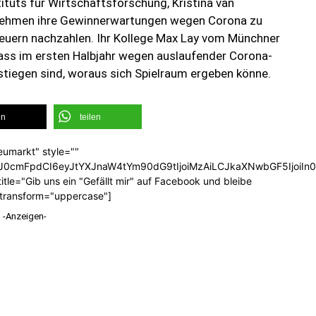
ituts für Wirtschaftsforschung, Kristina van
ernehmen ihre Gewinnerwartungen wegen Corona zu
Steuern nachzahlen. Ihr Kollege Max Lay vom Münchner
 dass im ersten Halbjahr wegen auslaufender Corona-
stiegen sind, woraus sich Spielraum ergeben könne.
en
teilen
eumarkt" style=""
b3J0cmFpdCI6eyJtYXJnaW4tYm90dG9tIjoiMzAiLCJkaXNwbGF5Ijoi
tle="Gib uns ein "Gefällt mir" auf Facebook und bleibe
_transform="uppercase"]
-Anzeigen-