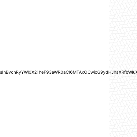
In0sInBvcnRyYWl0X21heF93aWR0aCI6MTAxOCwicG9ydHJhaXRfbWlu