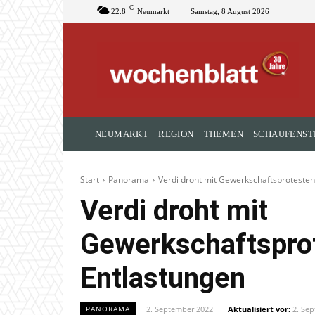
C
22.8
Neumarkt
Samstag, 8 August 2026
NEUMARKT
REGION
THEMEN
SCHAUFENST
Start
Panorama
Verdi droht mit Gewerkschaftsprotesten
Verdi droht mit
Gewerkschaftsprot
Entlastungen
2. September 2022
Aktualisiert vor:
2. Se
PANORAMA