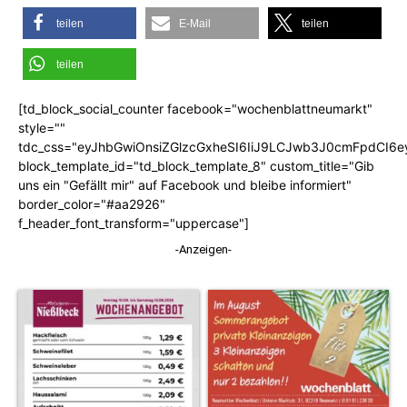
teilen
E-Mail
teilen
teilen
[td_block_social_counter facebook="wochenblattneumarkt"
style=""
tdc_css="eyJhbGwiOnsiZGlzcGxheSI6IiJ9LCJwb3J0cmFpdCI6
block_template_id="td_block_template_8" custom_title="Gib
uns ein "Gefällt mir" auf Facebook und bleibe informiert"
border_color="#aa2926"
f_header_font_transform="uppercase"]
-Anzeigen-