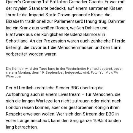
Queen’s Company 1st Battalion Grenadier Guards. Er war mit
der royalen Standarte bedeckt, auf einem samtenen Kissen
thronte die Imperial State Crown genannte Krone, die
Elizabeth traditionell zur Parlamentseröffnung trug. Dahinter
lag ein Kranz aus weißen Rosen, weißen Dahlien und
Blattwerk aus der königlichen Residenz Balmoral in
Schottland. An der Prozession waren auch zahlreiche Pferde
beteiligt, die zuvor auf die Menschenmassen und den Lärm
vorbereitet worden waren.
Die Königin wird vier Tage lang in der Westminster Hall aufgebahrt, bevor
sie am Montag, dem 19. September, beigesetzt wird. Foto: Yui Mok/PA
Wire/dpa
Der öffentlich-rechtliche Sender BBC übertrug die
Aufbahrung auch in einem Livestream – für Menschen, die
sich die langen Wartezeiten nicht zutrauen oder nicht nach
London reisen können, aber der gestorbenen Königin ihren
Respekt erweisen wollen. Wer sich den Stream der BBC in
voller Länge anschaut, kann den Sarg ganze 109,5 Stunden
lang betrachten.