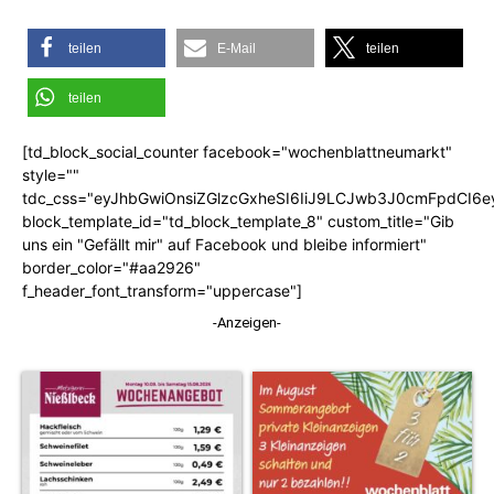
teilen
E-Mail
teilen
teilen
[td_block_social_counter facebook="wochenblattneumarkt"
style=""
tdc_css="eyJhbGwiOnsiZGlzcGxheSI6IiJ9LCJwb3J0cmFpdCI6
block_template_id="td_block_template_8" custom_title="Gib
uns ein "Gefällt mir" auf Facebook und bleibe informiert"
border_color="#aa2926"
f_header_font_transform="uppercase"]
-Anzeigen-