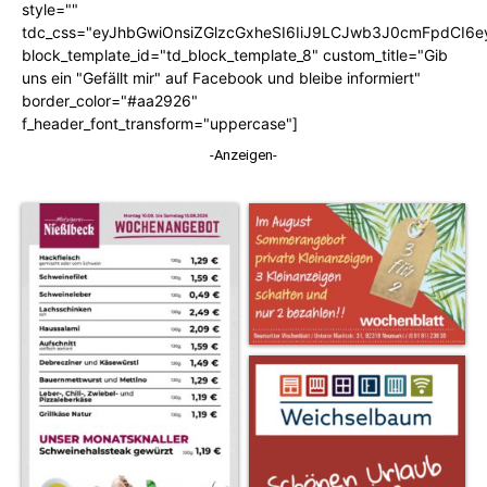
style=""
tdc_css="eyJhbGwiOnsiZGlzcGxheSI6IiJ9LCJwb3J0cmFpdCI6
block_template_id="td_block_template_8" custom_title="Gib
uns ein "Gefällt mir" auf Facebook und bleibe informiert"
border_color="#aa2926"
f_header_font_transform="uppercase"]
-Anzeigen-