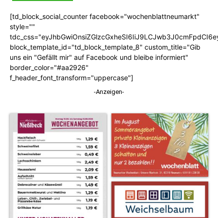
[td_block_social_counter facebook="wochenblattneumarkt"
style=""
tdc_css="eyJhbGwiOnsiZGlzcGxheSI6IiJ9LCJwb3J0cmFpdCI6
block_template_id="td_block_template_8" custom_title="Gib
uns ein "Gefällt mir" auf Facebook und bleibe informiert"
border_color="#aa2926"
f_header_font_transform="uppercase"]
-Anzeigen-