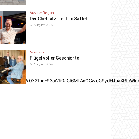
Aus der Region
Der Chef sitzt fest im Sattel
6. August 2026
Neumarkt
Flügel voller Geschichte
6. August 2026
In0sInBvcnRyYWl0X21heF93aWR0aCI6MTAxOCwicG9ydHJhaXRfbWlu