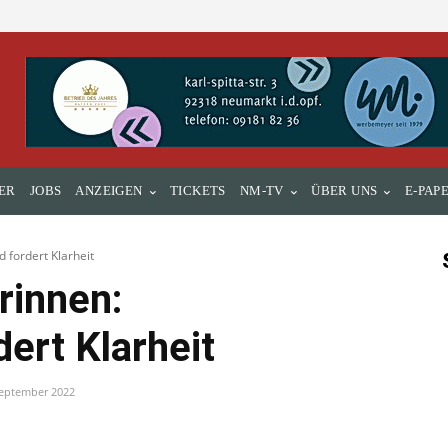
ER
JOBS
ANZEIGEN
TICKETS
NM-TV
ÜBER UNS
E-PAP
 fordert Klarheit
rinnen:
ert Klarheit
September 2022