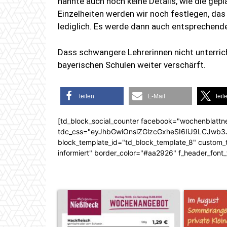
nannte auch noch keine Details, wie die gepl
Einzelheiten werden wir noch festlegen, das
lediglich. Es werde dann auch entsprechende
Dass schwangere Lehrerinnen nicht unterrich
bayerischen Schulen weiter verschärft.
teilen
E-Mail
teil
[td_block_social_counter facebook="wochenblattn
tdc_css="eyJhbGwiOnsiZGlzcGxheSI6IiJ9LCJw
block_template_id="td_block_template_8" custom_ti
informiert" border_color="#aa2926" f_header_font