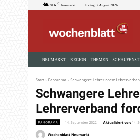
C
28.6
Neumarkt
Freitag, 7 August 2026
NEUMARKT
REGION
THEMEN
SCHAUFENST
Start
Panorama
Schwangere Lehrerinnen: Lehrerverband
Schwangere Lehre
Lehrerverband ford
14. September 2022
Aktualisiert vor:
14. 
PANORAMA
Wochenblatt Neumarkt