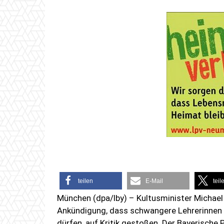
teilen
E-Mail
teil
München (dpa/lby) – Kultusminister Michael 
Ankündigung, dass schwangere Lehrerinnen i
dürfen, auf Kritik gestoßen. Der Bayerisch