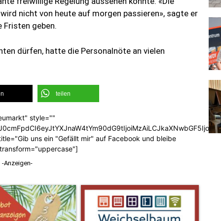
ante freiwillige Regelung aussehen könnte. «Die
 wird nicht von heute auf morgen passieren», sagte er
 Fristen geben.
ten dürfen, hatte die Personalnöte an vielen
en
teilen
eumarkt" style=""
b3J0cmFpdCI6eyJtYXJnaW4tYm90dG9tIjoiMzAiLCJkaXNwbGF5Ijoi
tle="Gib uns ein "Gefällt mir" auf Facebook und bleibe
_transform="uppercase"]
-Anzeigen-