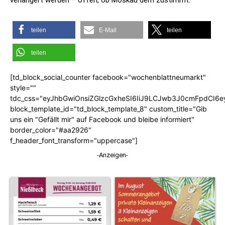
verlängert werden – offen, ob Moskau dem zustimmt.
teilen
E-Mail
teilen
teilen
[td_block_social_counter facebook="wochenblattneumarkt"
style=""
tdc_css="eyJhbGwiOnsiZGlzcGxheSI6IiJ9LCJwb3J0cmFpdCI6
block_template_id="td_block_template_8" custom_title="Gib
uns ein "Gefällt mir" auf Facebook und bleibe informiert"
border_color="#aa2926"
f_header_font_transform="uppercase"]
-Anzeigen-